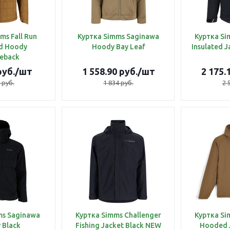
ms Fall Run
Куртка Simms Saginawa
Куртка Si
ed Hoody
Hoody Bay Leaf
Insulated 
eback
уб.
/шт
1 558.90
руб.
/шт
2 175.
руб.
1 834
руб.
2 
ms Saginawa
Куртка Simms Challenger
Куртка Si
 Black
Fishing Jacket Black NEW
Hooded J