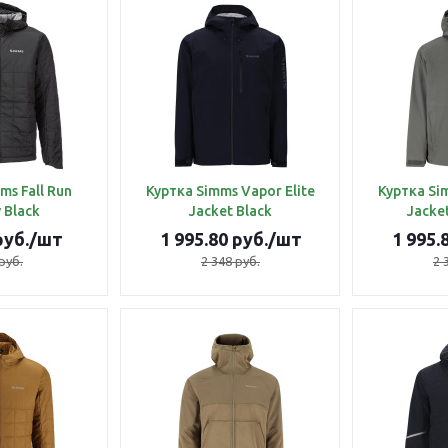
ms Fall Run
Куртка Simms Vapor Elite
Куртка Si
 Black
Jacket Black
Jacke
уб.
/шт
1 995.80
руб.
/шт
1 995.
руб.
2 348
руб.
2 