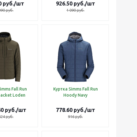
0
руб.
/шт
926.50
руб.
/шт
090
руб.
1 090
руб.
imms Fall Run
Куртка Simms Fall Run
Jacket Loden
Hoody Navy
40
руб.
/шт
778.60
руб.
/шт
424
руб.
916
руб.