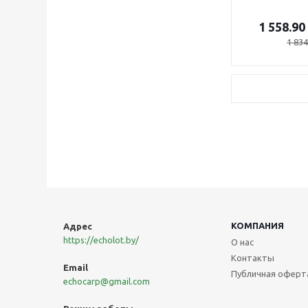
1 558.90
1 834
КОМПАНИЯ
Адреc
https://echolot.by/
О нас
Контакты
Email
Публичная оферт
echocarp@gmail.com