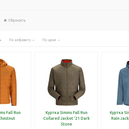
Сбросить
По алфавиту
По цене
ms Fall Run
Куртка Simms Fall Run
Куртка Si
hestnut
Collared Jacket '21 Dark
Rain Jac
Stone