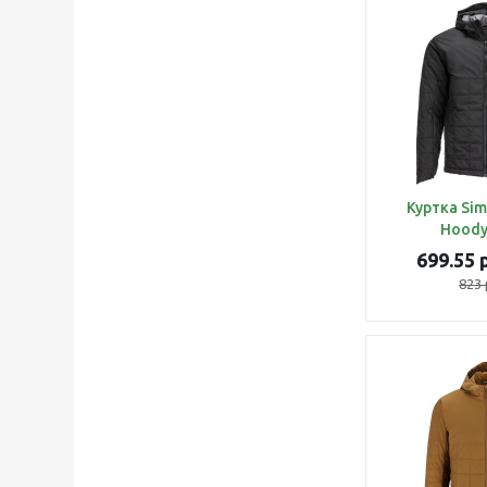
Куртка Sim
Hoody
699.55
р
823