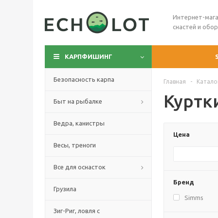
Интернет-мага
снастей и обо
КАРПФИШИНГ
Безопасность карпа
Главная
-
Катало
Куртк
Быт на рыбалке
Ведра, канистры
Цена
Весы, треноги
Все для оснасток
Бренд
Грузила
Simms
Зиг-Риг, ловля с