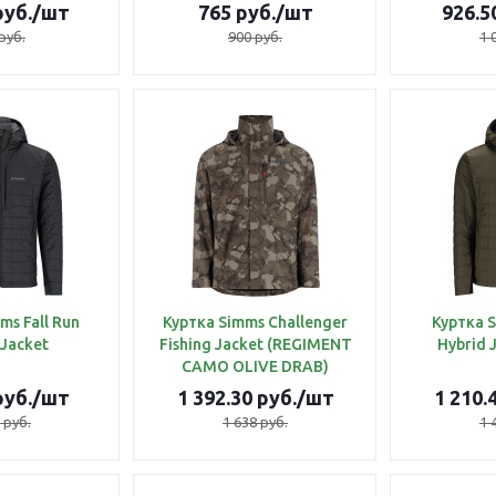
уб.
/шт
765
руб.
/шт
926.5
руб.
900
руб.
1 
ms Fall Run
Куртка Simms Challenger
Куртка S
 Jacket
Fishing Jacket (REGIMENT
Hybrid 
CAMO OLIVE DRAB)
уб.
/шт
1 392.30
руб.
/шт
1 210.
руб.
1 638
руб.
1 