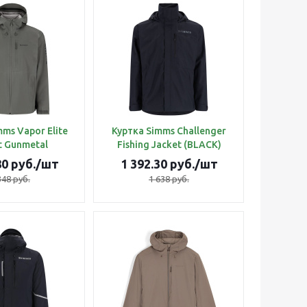
mms Vapor Elite
Куртка Simms Challenger
t Gunmetal
Fishing Jacket (BLACK)
80
руб.
/шт
1 392.30
руб.
/шт
348
руб.
1 638
руб.