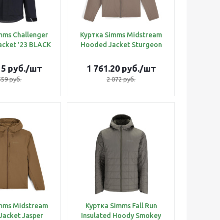
mms Challenger
Куртка Simms Midstream
Jacket '23 BLACK
Hooded Jacket Sturgeon
15
руб.
/шт
1 761.20
руб.
/шт
559
руб.
2 072
руб.
mms Midstream
Куртка Simms Fall Run
acket Jasper
Insulated Hoody Smokey