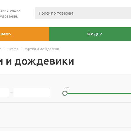
зин лучших
рудования.
SIMMS
ФИДЕР
г
-
Simms
-
Куртки и дождевики
и и дождевики
625